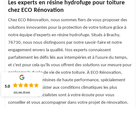
Les experts en résine hydrofuge pour toiture
chez ECO Rénovation
Chez ECO Rénovation, nous sommes fiers de vous proposer des
solutions innovantes pour la protection de votre toiture grâce à
notre équipe d'experts en résine hydrofuge. Situés à Brachy,
76730, nous nous distinguons par notre savoir-faire et notre
engagement envers la qualité. Nos experts connaissent
parfaitement les défis liés aux intempéries et à l'usure du temps,
et c'est pour cela qu'ils vous offrent des solutions sur mesure pour
prolonger la durée de vie de votre toiture. À ECO Rénovation,
nous utilisons des résines de haute performance, spécialement
5.0
formulées pour résister aux conditions climatiques les plus
Lire nos
39
avis
extrêmes. Nos spécialistes sont à votre écoute pour vous
conseiller et vous accompagner dans votre projet de rénovation.
Faites confiance à ECO Rénovation, votre partenaire de confiance
à Brachy, 76730, pour une toiture qui allie esthétique et
durabilité. Nous nous engageons à vous fournir un service
irréprochable et des résultats à la hauteur de vos attentes.