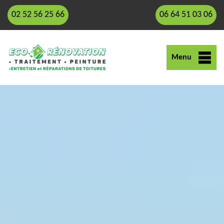
02 52 56 25 66
06 64 51 03 06
Menu