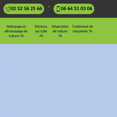
-
02 52 56 25 66
06 64 51 03 06
Nettoyage et
Peinture
Réparation
Traitement de
démoussage de
sur tuile
de toiture
charpente 76
toiture 76
76
76