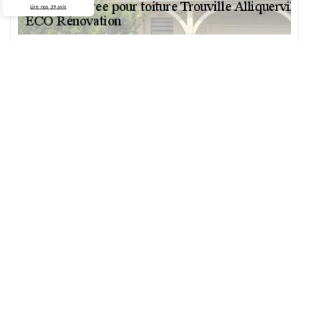
Lire nos
39
avis
76210 : Profitez des promotions sur les résines
colorées pour toitures
Chez ECO Rénovation, nous sommes ravis de vous annoncer une
série de promotions exceptionnelles sur nos résines colorées pour
toitures à Trouville Alliquerville, 76210. Imaginez, transformer
votre maison en une œuvre d'art, tout en bénéficiant d'offres
alléchantes qui allègent votre budget. Nos résines, disponibles
dans une vaste palette de couleurs, vous permettent de
personnaliser votre toiture à votre goût. Que vous cherchiez à
ajouter une touche de modernité ou à redonner vie à une
demeure classique, nos produits allient esthétique et
performance. En optant pour nos résines, vous assurez à votre
toiture une protection durable contre les intempéries, tout en
sublimant votre maison. Ne manquez pas cette opportunité
unique à 76210, et faites confiance à ECO Rénovation pour
transformer votre toiture en un véritable chef-d'œuvre. Profitez