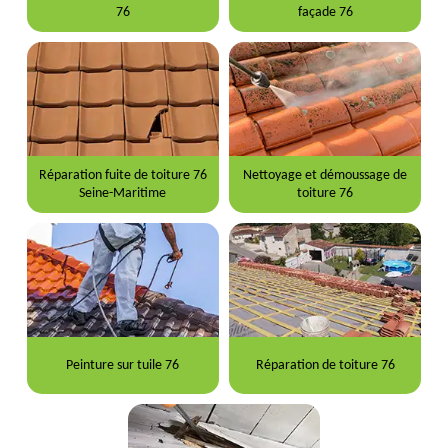
76
façade 76
Réparation fuite de toiture 76
Nettoyage et démoussage de
Seine-Maritime
toiture 76
Peinture sur tuile 76
Réparation de toiture 76