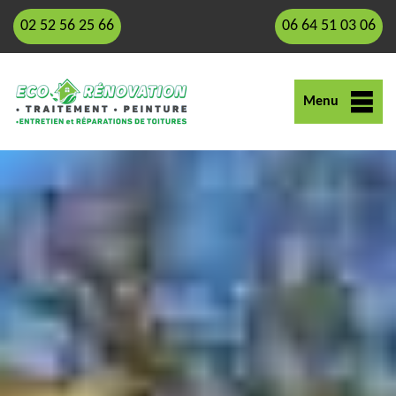
02 52 56 25 66
06 64 51 03 06
Menu