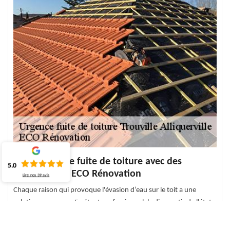
Réparation de fuite de toiture avec des
5.0
couvreurs de ECO Rénovation
Lire nos
39
avis
Chaque raison qui provoque l'évasion d’eau sur le toit a une
solution avec nous. En étant professionnel, le diagnostic de l'état
de la toiture permettra de trouver la meilleure solution pour la
réparation de la fuite sur le toit. Que ce soit pour le remplacement