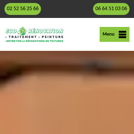
02 52 56 25 66
06 64 51 03 06
Menu