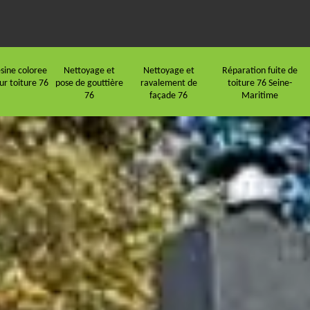
sine coloree
Nettoyage et
Nettoyage et
Réparation fuite de
ur toiture 76
pose de gouttière
ravalement de
toiture 76 Seine-
76
façade 76
Maritime