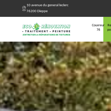
10 avenue du general leclerc
76200 Dieppe
Couvreur
Re
76
po