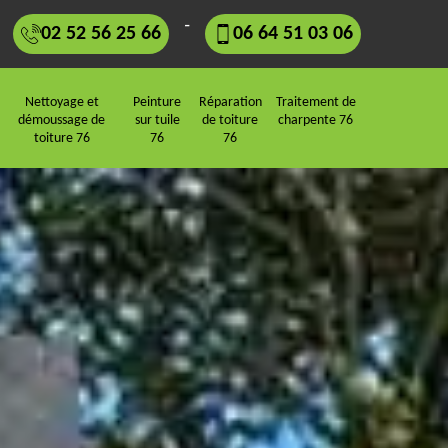
-
02 52 56 25 66
06 64 51 03 06
Nettoyage et
Peinture
Réparation
Traitement de
démoussage de
sur tuile
de toiture
charpente 76
toiture 76
76
76