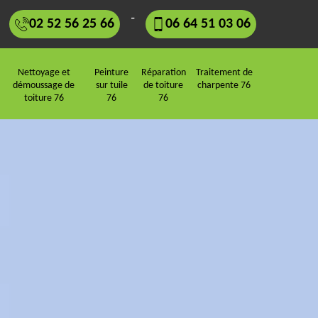
-
02 52 56 25 66
06 64 51 03 06
Nettoyage et
Peinture
Réparation
Traitement de
démoussage de
sur tuile
de toiture
charpente 76
toiture 76
76
76