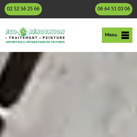
02 52 56 25 66
06 64 51 03 06
Menu