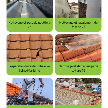
Nettoyage et pose de gouttière
Nettoyage et ravalement de
76
façade 76
Réparation fuite de toiture 76
Nettoyage et démoussage de
Seine-Maritime
toiture 76