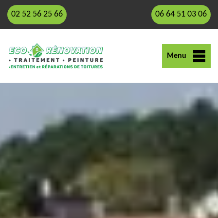
02 52 56 25 66
06 64 51 03 06
Menu