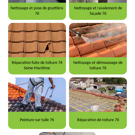
Nettoyage et pose de gouttière
Nettoyage et ravalement de
76
façade 76
Réparation fuite de toiture 76
Nettoyage et démoussage de
Seine-Maritime
toiture 76
Peinture sur tuile 76
Réparation de toiture 76