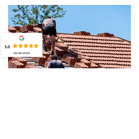
5.0
Lire nos
39
avis
Entreprise expérimentée pour réparer le toit –
Oherville
Effectuer une inspection régulière de l’entretien du toit est une
bonne chose à faire pour déceler les différents dommages qui
peuvent se localiser sur votre toit. La réparation de la toiture est