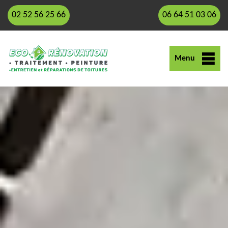
02 52 56 25 66
06 64 51 03 06
Menu