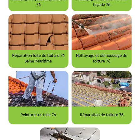
76
façade 76
Réparation fuite de toiture 76
Nettoyage et démoussage de
Seine-Maritime
toiture 76
Peinture sur tuile 76
Réparation de toiture 76