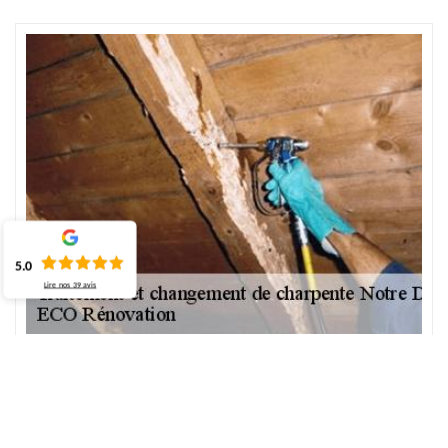
5.0
Lire nos
39
avis
Devis travaux de charpente 76133
Voulez-vous obtenir le tarif des travaux de charpente ? Le tarif de
changement de charpente à Notre Dame Du Bec dépend de
quelques éléments à prendre en compte lors d’un diagnostic.