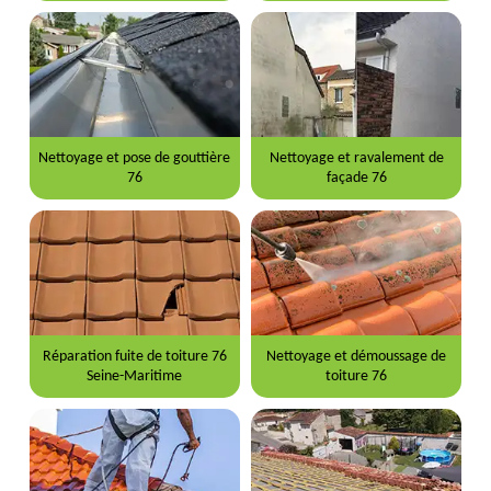
Nettoyage et pose de gouttière
Nettoyage et ravalement de
76
façade 76
Réparation fuite de toiture 76
Nettoyage et démoussage de
Seine-Maritime
toiture 76