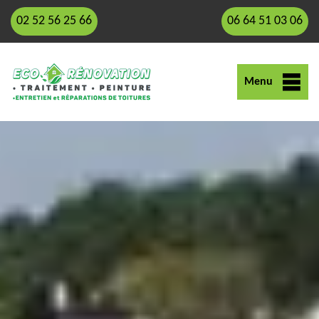
02 52 56 25 66
06 64 51 03 06
Menu