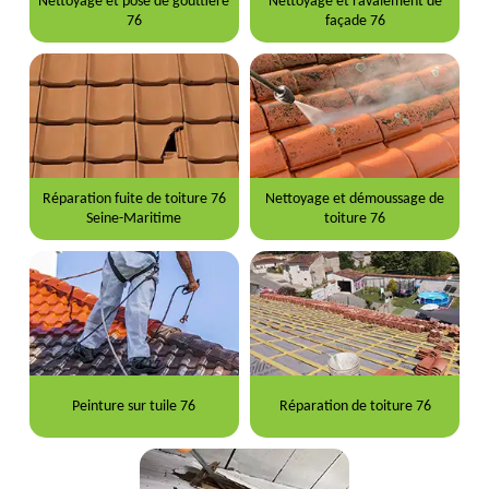
Nettoyage et pose de gouttière
Nettoyage et ravalement de
76
façade 76
Réparation fuite de toiture 76
Nettoyage et démoussage de
Seine-Maritime
toiture 76
Peinture sur tuile 76
Réparation de toiture 76