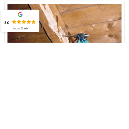
5.0
Lire nos
39
avis
Prévenir les termites et les xylophages de la
charpente
Le traitement de la charpente fait partie d’un entretien de la
toiture. C’est une intervention qui est composée dans notre
domaine d’intervention. Avec le temps, les insectes xylophages