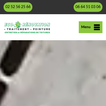
02 52 56 25 66
06 64 51 03 06
Menu