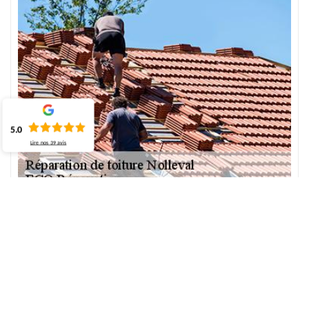
5.0
Lire nos
39
avis
ECO Rénovation – au service de la réparation
de toiture à Nolleval
Pour éviter tous dégâts des eaux, l’entretien de la toiture est
conseillé. Si vous avez remarqué que votre toiture a besoin de
réparation, notre équipe chez ECO Rénovation fait la réparation
adéquate. La couverture de toits ne doit pas présenter des