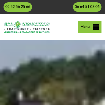
02 52 56 25 66
06 64 51 03 06
Menu