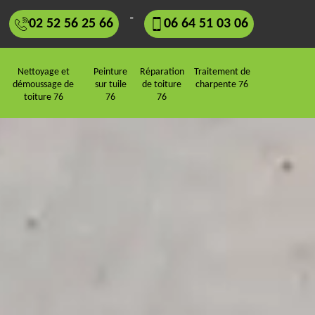
-
02 52 56 25 66
06 64 51 03 06
Nettoyage et
Peinture
Réparation
Traitement de
démoussage de
sur tuile
de toiture
charpente 76
toiture 76
76
76