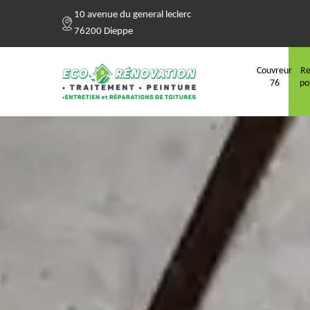
10 avenue du general leclerc
76200 Dieppe
Couvreur
Re
76
po