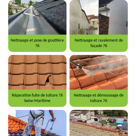
Nettoyage et pose de gouttière
Nettoyage et ravalement de
76
façade 76
Réparation fuite de toiture 76
Nettoyage et démoussage de
Seine-Maritime
toiture 76