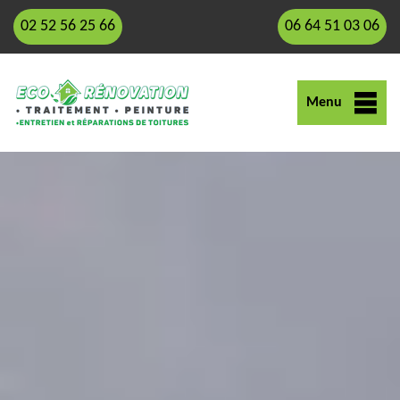
02 52 56 25 66
06 64 51 03 06
Menu