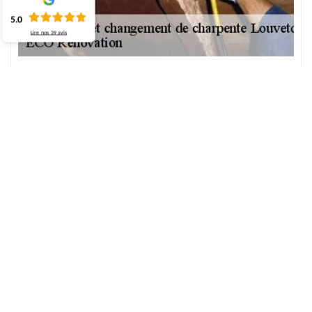
5.0
Lire nos
39
avis
Faites appel l'artisan charpentier à Louvetot
Qu'il s'agisse du traitement ou changement de charpente le travail
que vous voulez réaliser, il est important d'engager un expert
qualifié. Sans doute, confier au professionnel un travail comme
celui-ci c'est de garantir un bon résultat qui ne vous déçoit pas.
Alors, faites appel vite ECO Rénovation pour son artisan
charpentier professionnel peut vous venir en aide pour prendre
en charge votre travail dans ce domaine. De plus, il sait bien mener
un travail de qualité et vous garantit à bien traiter votre charpente
malgré la détérioration envahit par les insectes à l'aide des divers
méthodes bien appliquer : un traitement préventif ou un
traitement curatif. Et ce dernier assure une installation de votre
charpente pour rester plus performance de tenir le poids de votre
couverture. Donc, contactez vite ECO Rénovation qui se localise