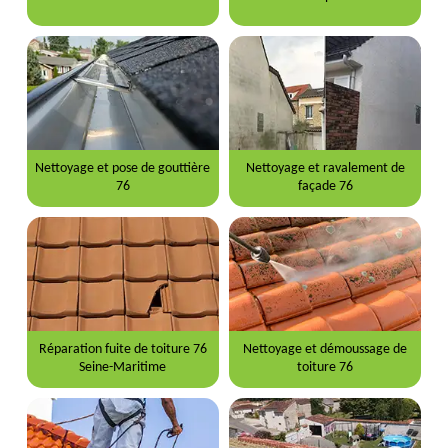
Nettoyage et pose de gouttière
Nettoyage et ravalement de
76
façade 76
Réparation fuite de toiture 76
Nettoyage et démoussage de
Seine-Maritime
toiture 76