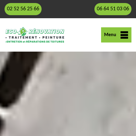
02 52 56 25 66
06 64 51 03 06
Menu