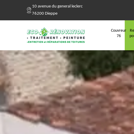
10 avenue du general leclerc
76200 Dieppe
Couvreur
Re
76
po