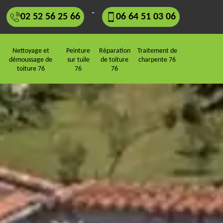
-
02 52 56 25 66
06 64 51 03 06
Nettoyage et
Peinture
Réparation
Traitement de
démoussage de
sur tuile
de toiture
charpente 76
toiture 76
76
76