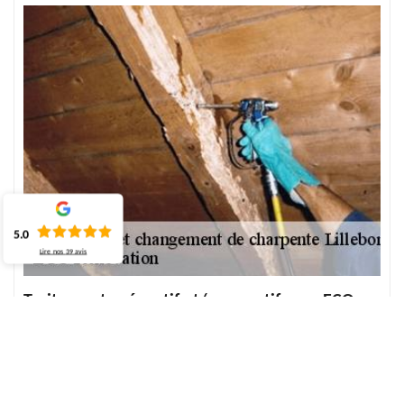
5.0
Lire nos
39
avis
Traitement préventif et/ou curatif avec ECO
Rénovation
Le traitement de charpente est une intervention à privilégier
puisque cette intervention est la base pour tenir sur pied la solidité
de la charpente. Il est important de le faire pour garder la