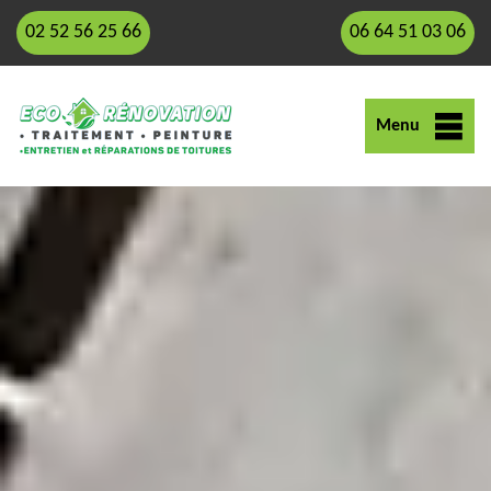
02 52 56 25 66
06 64 51 03 06
Menu