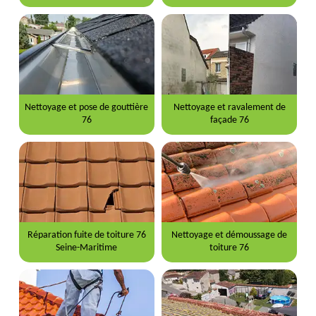
Nettoyage et pose de gouttière
Nettoyage et ravalement de
76
façade 76
Réparation fuite de toiture 76
Nettoyage et démoussage de
Seine-Maritime
toiture 76