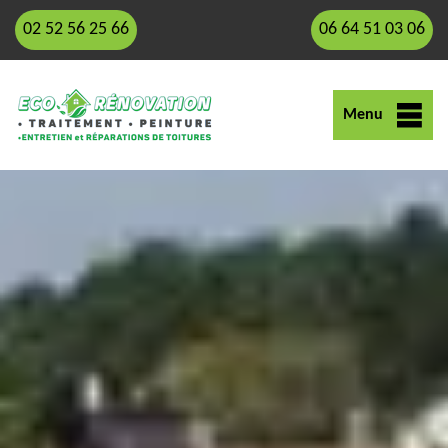
02 52 56 25 66
06 64 51 03 06
Menu