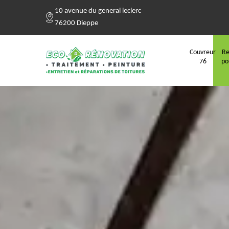
10 avenue du general leclerc
76200 Dieppe
Couvreur
Re
76
po