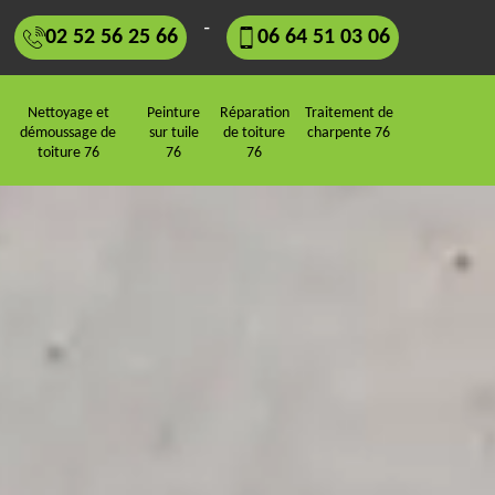
-
02 52 56 25 66
06 64 51 03 06
Nettoyage et
Peinture
Réparation
Traitement de
démoussage de
sur tuile
de toiture
charpente 76
toiture 76
76
76