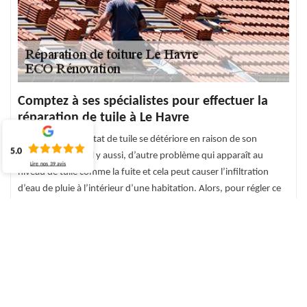
Comptez à ses spécialistes pour effectuer la
réparation de tuile à Le Havre
Au fil de temps, l’état de tuile se détériore en raison de son
5.0
ancienneté. Mais il y aussi, d’autre problème qui apparaît au
Lire nos
39
avis
niveau de tuile comme la fuite et cela peut causer l’infiltration
d’eau de pluie à l’intérieur d’une habitation. Alors, pour régler ce
problème, le service de ECO Rénovation est fait pour vous par
l’intermédiaire de ses spécialistes qui ont de connaissance parfaite
et de bonne compétence dans ce domaine depuis plusieurs
années. Comme les spécialistes de ECO Rénovation sont très
compétents et chevronnés dans ce secteur, ce sera sûr et certains
que vos tuile aura la bonne transformation et la meilleure
étanchéité. Donc, appelez immédiatement ECO Rénovation qui se