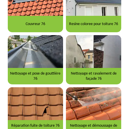
Couvreur 76
Resine coloree pour toiture 76
Nettoyage et pose de gouttière
Nettoyage et ravalement de
76
façade 76
Réparation fuite de toiture 76
Nettoyage et démoussage de