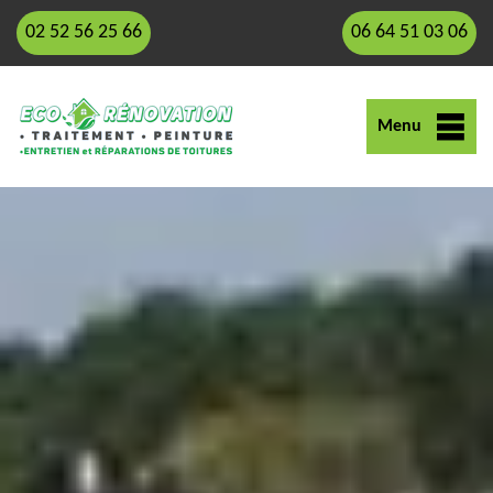
02 52 56 25 66
06 64 51 03 06
Menu