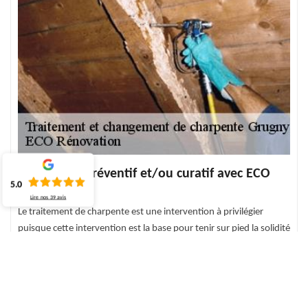
Traitement préventif et/ou curatif avec ECO
5.0
Rénovation
Lire nos
39
avis
Le traitement de charpente est une intervention à privilégier
puisque cette intervention est la base pour tenir sur pied la solidité
de la charpente. Il est important de le faire pour garder la
charpente en bonne santé. Que ce soit un traitement curatif ou un
traitement préventif, son application n’est pas seulement pour
une fois. Surtout si vous habitez dans une nouvelle ou une