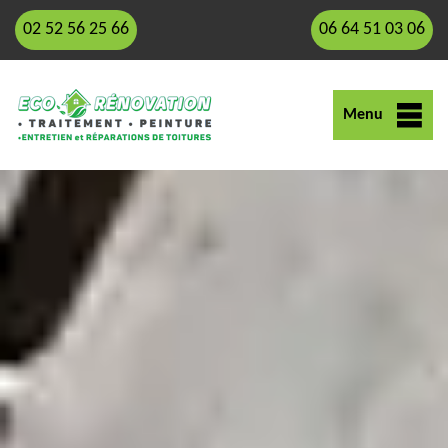
02 52 56 25 66
06 64 51 03 06
Menu