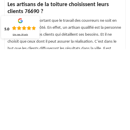
Les artisans de la toiture choisissent leurs
clients 76690 ?
Il est vraiment important que le travail des couvreurs ne soit en
aucun cas mis de côté. En effet, un artisan qualifié est la personne
5.0
qui coopère avec les clients qui détaillent ses besoins. Et il ne
Lire nos
39
avis
choisit que ceux dont il peut assurer la réalisation. C’est dans le
but que les clients diffuseront les résultats dans la ville. Il est
toutefois possible de passer sur Internet pour choisir votre
entreprise de toiture dans un annuaire. À vous de voir.