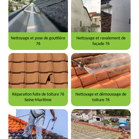
Nettoyage et pose de gouttière
Nettoyage et ravalement de
76
façade 76
Réparation fuite de toiture 76
Nettoyage et démoussage de
Seine-Maritime
toiture 76