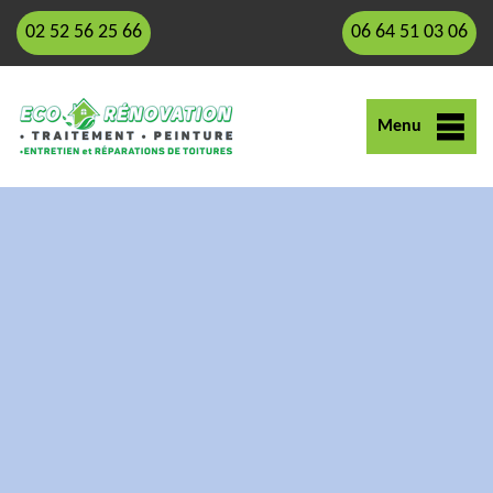
02 52 56 25 66
06 64 51 03 06
Menu