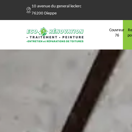
10 avenue du general leclerc
76200 Dieppe
Couvreur
Re
76
po