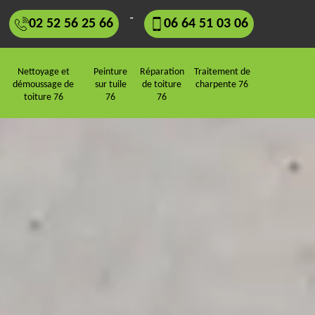
-
02 52 56 25 66
06 64 51 03 06
Nettoyage et
Peinture
Réparation
Traitement de
démoussage de
sur tuile
de toiture
charpente 76
toiture 76
76
76