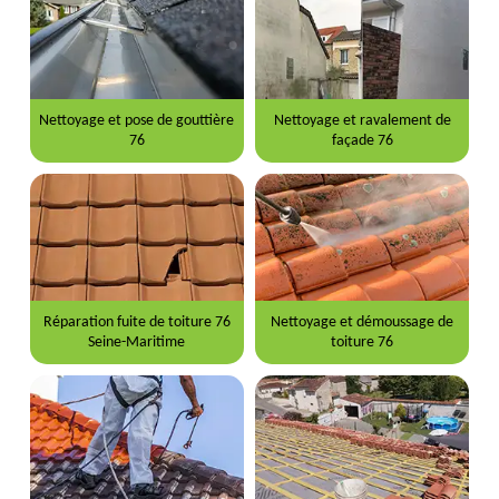
Nettoyage et pose de gouttière
Nettoyage et ravalement de
76
façade 76
Réparation fuite de toiture 76
Nettoyage et démoussage de
Seine-Maritime
toiture 76