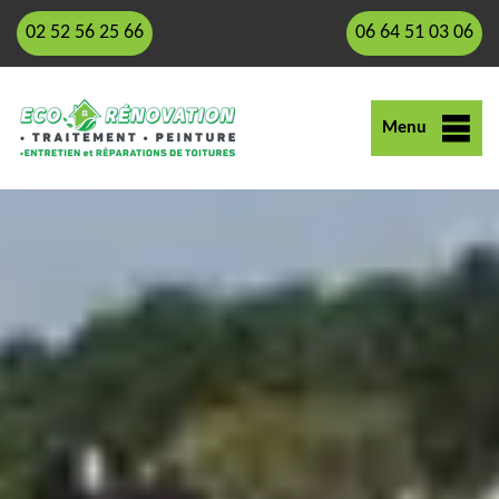
02 52 56 25 66
06 64 51 03 06
Menu