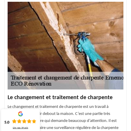
Le changement et traitement de charpente
Le changement et traitement de charpente est un travail à
effectuer pour tenir debout la maison. C’est une partie très
sensible de la toiture qui demande beaucoup d’attention. Il est
5.0
indispensable de faire une surveillance régulière de la charpente
Lire nos
39
avis