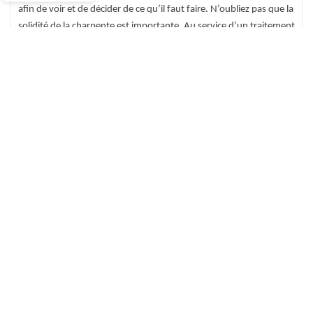
afin de voir et de décider de ce qu’il faut faire. N’oubliez pas que la
solidité de la charpente est importante. Au service d’un traitement
de charpente à Ernemont Sur Buchy, notre équipe accueille toute
demande. Nous faisons ainsi des techniques et des méthodes
assurées.