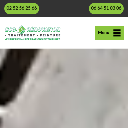
02 52 56 25 66
06 64 51 03 06
Menu