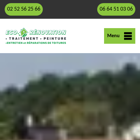
02 52 56 25 66
06 64 51 03 06
Menu