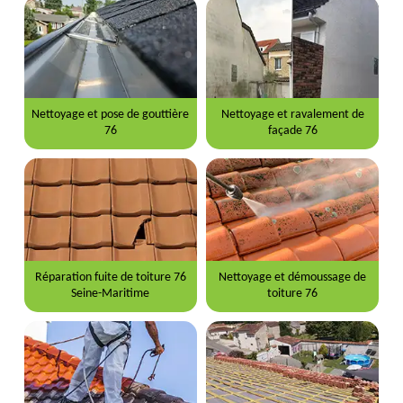
Nettoyage et pose de gouttière
Nettoyage et ravalement de
76
façade 76
Réparation fuite de toiture 76
Nettoyage et démoussage de
Seine-Maritime
toiture 76