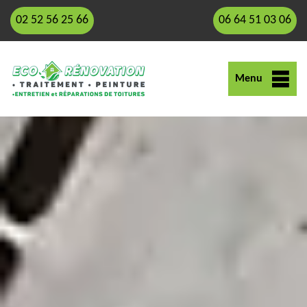
02 52 56 25 66
06 64 51 03 06
Menu