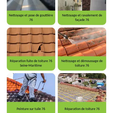
Nettoyage et pose de gouttière
Nettoyage et ravalement de
76
façade 76
Réparation fuite de toiture 76
Nettoyage et démoussage de
Seine-Maritime
toiture 76
Peinture sur tuile 76
Réparation de toiture 76