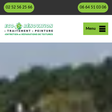
02 52 56 25 66
06 64 51 03 06
Menu