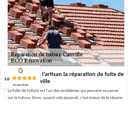
Garantissez à l’artisan la réparation de fuite de
5.0
toiture à Cauville
Lire nos
39
avis
La fuite de toiture est l’un des problèmes qui peuvent se passer
sur la toiture. Donc, quand cela apparaît, c’est mieux de la réparer
vite afin que ce problème ne s’étende pas. Alors, vous cherchez de
spécialiste pour effectuer la réparation de fuite de votre toiture
qui sera bien finie et réalisée avec de bon résultat. N’inquiétez
surtout pas parce que ECO Rénovation dispose de savoir-faire