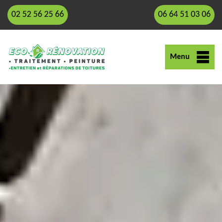
02 52 56 25 66
06 64 51 03 06
Menu