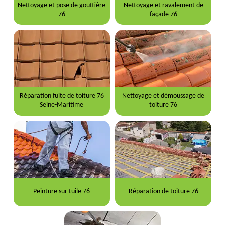
Nettoyage et pose de gouttière
Nettoyage et ravalement de
76
façade 76
Réparation fuite de toiture 76
Nettoyage et démoussage de
Seine-Maritime
toiture 76
Peinture sur tuile 76
Réparation de toiture 76