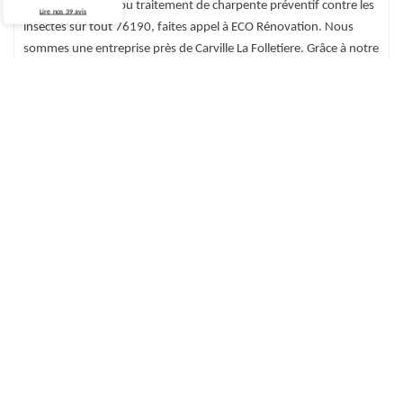
charpente curatif ou traitement de charpente préventif contre les
Lire nos
39
avis
insectes sur tout 76190, faites appel à ECO Rénovation. Nous
sommes une entreprise près de Carville La Folletiere. Grâce à notre
intervention, économisez en utilisant des produits termites et du
produit bois professionnels qui assureront la tenue de vos
charpentes. Pour connaître le tarif propre à votre projet, faites-
nous une demande.