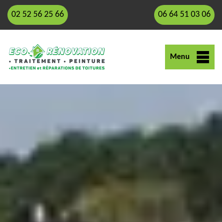
02 52 56 25 66
06 64 51 03 06
Menu