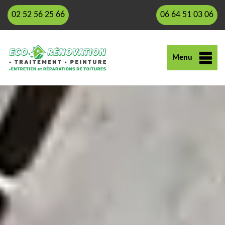
02 52 56 25 66
06 64 51 03 06
Menu