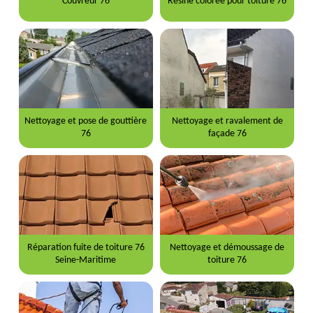
Couvreur 76
Resine coloree pour toiture 76
Nettoyage et pose de gouttière
Nettoyage et ravalement de
76
façade 76
Réparation fuite de toiture 76
Nettoyage et démoussage de
Seine-Maritime
toiture 76