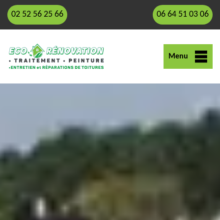
02 52 56 25 66
06 64 51 03 06
Menu