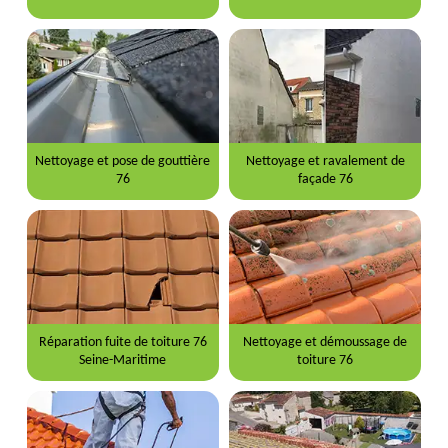
Nettoyage et pose de gouttière
Nettoyage et ravalement de
76
façade 76
Réparation fuite de toiture 76
Nettoyage et démoussage de
Seine-Maritime
toiture 76