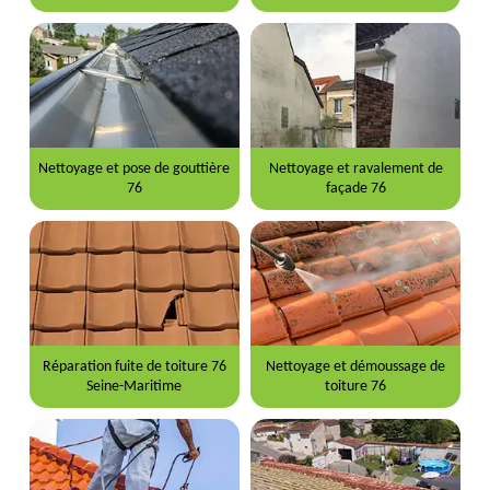
Nettoyage et pose de gouttière
Nettoyage et ravalement de
76
façade 76
Réparation fuite de toiture 76
Nettoyage et démoussage de
Seine-Maritime
toiture 76