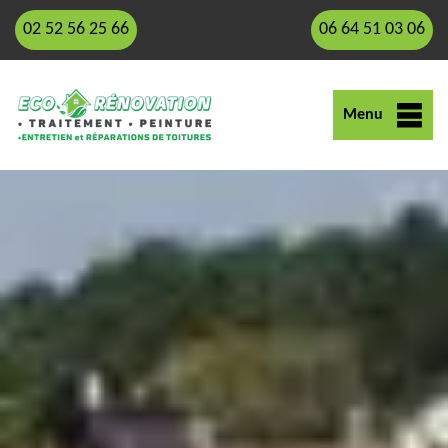
02 52 56 25 66
06 64 51 03 06
Menu