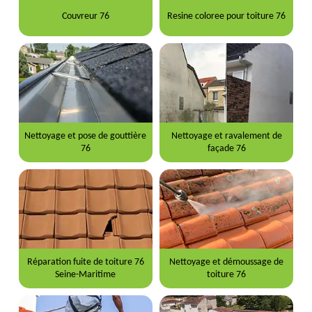
Couvreur 76
Resine coloree pour toiture 76
Nettoyage et pose de gouttière
Nettoyage et ravalement de
76
façade 76
Réparation fuite de toiture 76
Nettoyage et démoussage de
Seine-Maritime
toiture 76