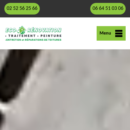
02 52 56 25 66
06 64 51 03 06
Menu