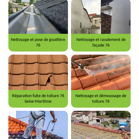
Nettoyage et pose de gouttière
Nettoyage et ravalement de
76
façade 76
Réparation fuite de toiture 76
Nettoyage et démoussage de
Seine-Maritime
toiture 76