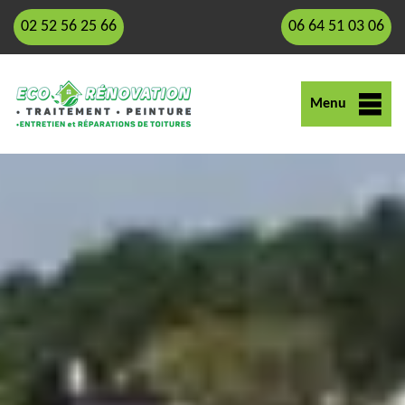
02 52 56 25 66
06 64 51 03 06
Menu