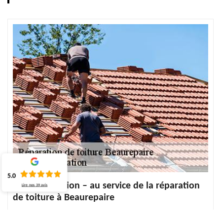
5.0
ECO Rénovation – au service de la réparation
Lire nos
39
avis
de toiture à Beaurepaire
Pour éviter tous dégâts des eaux, l’entretien de la toiture est