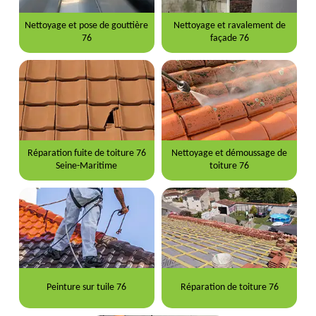
Nettoyage et pose de gouttière
Nettoyage et ravalement de
76
façade 76
Réparation fuite de toiture 76
Nettoyage et démoussage de
Seine-Maritime
toiture 76
Peinture sur tuile 76
Réparation de toiture 76