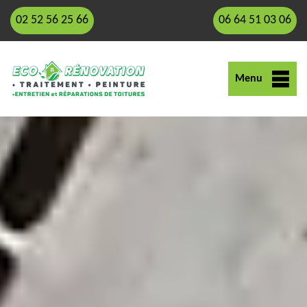
02 52 56 25 66
06 64 51 03 06
Menu