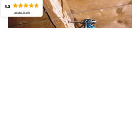
5.0
Lire nos
39
avis
Obtenez le devis du changement charpente à
Auzouville L Esneval
Avant d'entamer le travail, il est primordial d'évaluer tout le prix à
dépenser afin de pouvoir établir le devis. Alors, pour votre travail
du changement charpente, ECO Rénovation est à votre
disponibilité à tout le moment et vous propose ses services pour
vous aider à découvrir le devis de ce travail. Sachez que cela ne