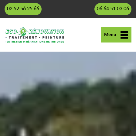
02 52 56 25 66
06 64 51 03 06
Menu