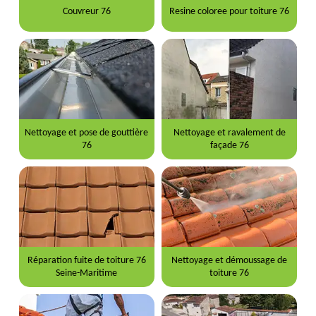
Couvreur 76
Resine coloree pour toiture 76
Nettoyage et pose de gouttière
Nettoyage et ravalement de
76
façade 76
Réparation fuite de toiture 76
Nettoyage et démoussage de
Seine-Maritime
toiture 76