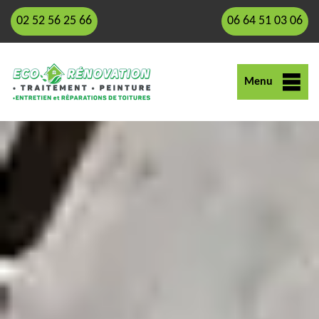
02 52 56 25 66
06 64 51 03 06
Menu