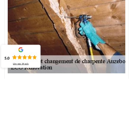
5.0
Lire nos
39
avis
Faites appel l'artisan charpentier à Auzebosc
Qu'il s'agisse du traitement ou changement de charpente le travail
que vous voulez réaliser, il est important d'engager un expert
qualifié. Sans doute, confier au professionnel un travail comme
celui-ci c'est de garantir un bon résultat qui ne vous déçoit pas.
Alors, faites appel vite ECO Rénovation pour son artisan
charpentier professionnel peut vous venir en aide pour prendre