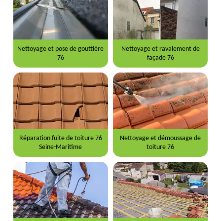
Nettoyage et pose de gouttière
Nettoyage et ravalement de
76
façade 76
Réparation fuite de toiture 76
Nettoyage et démoussage de
Seine-Maritime
toiture 76