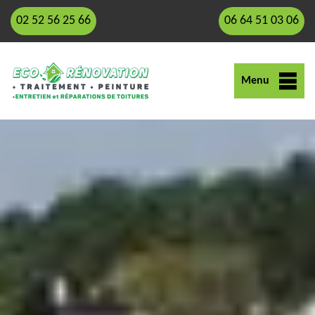
02 52 56 25 66
06 64 51 03 06
Menu