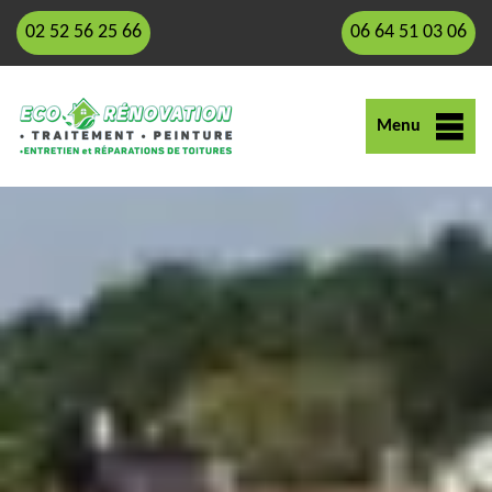
02 52 56 25 66
06 64 51 03 06
Menu