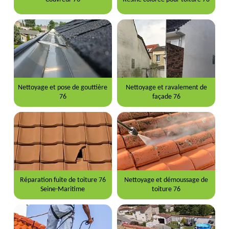
Nettoyage et pose de gouttière
Nettoyage et ravalement de
76
façade 76
Réparation fuite de toiture 76
Nettoyage et démoussage de
Seine-Maritime
toiture 76