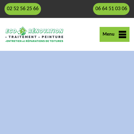
02 52 56 25 66
06 64 51 03 06
Menu