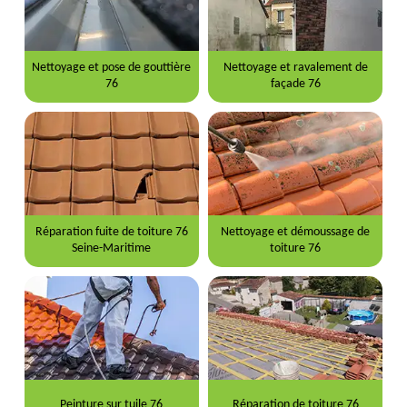
Nettoyage et pose de gouttière
Nettoyage et ravalement de
76
façade 76
Réparation fuite de toiture 76
Nettoyage et démoussage de
Seine-Maritime
toiture 76
Peinture sur tuile 76
Réparation de toiture 76