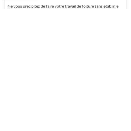
Ne vous précipitez de faire votre travail de toiture sans établir le
devis. Pour cela, faites confiance au couvreur de ECO Rénovation
pour vous permettre d'obtenir le devis exact de votre de toiture
en toute assurance. Sachez que cela ne vous engage point. Alors,
afin que vous puissiez vous préparer financièrement, faites appel
ECO Rénovation qui se siège dans Les Essarts Varimpre 76270
pour que le couvreur professionnel puisse vous conseiller. Sans
doute connaitre le devis à l’avance est favorable pour les
propriétaires pour bien réaliser le travail.