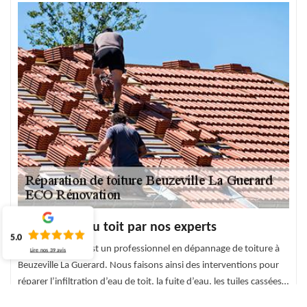
Réparation du toit par nos experts
5.0
ECO Rénovation est un professionnel en dépannage de toiture à
Lire nos
39
avis
Beuzeville La Guerard. Nous faisons ainsi des interventions pour
réparer l’infiltration d’eau de toit, la fuite d’eau, les tuiles cassées…
Le travail sur le toit est un travail difficile, il faut ainsi l’aide de