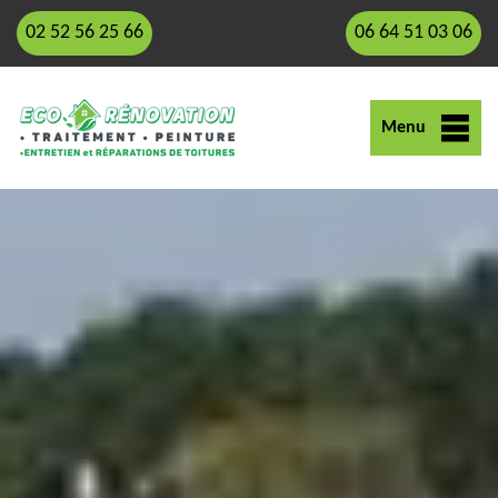
02 52 56 25 66
06 64 51 03 06
Menu