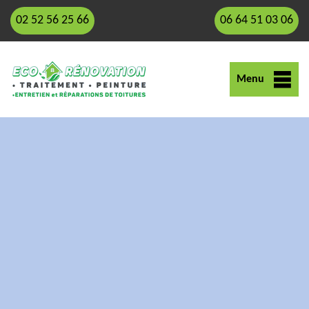
02 52 56 25 66
06 64 51 03 06
Menu