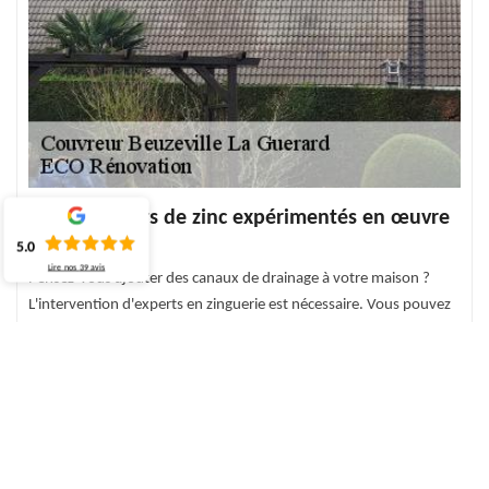
Nos couvreurs de zinc expérimentés en œuvre
sur 76450
5.0
Lire nos
39
avis
Pensez-vous ajouter des canaux de drainage à votre maison ?
L'intervention d'experts en zinguerie est nécessaire. Vous pouvez
travailler avec des artisans qualifiés de ECO Rénovation, bien
expérimentés pour vous fournir des services complets. Grâce à
eux, une bonne étanchéité est assurée pour le toit de votre
maison. N'hésitez pas à nous contacter pour nous parler de votre
projet dans son intégralité. Nous pouvons venir chez vous à
Beuzeville La Guerard pour estimer le prix des travaux de zingage
octroyés dans un devis détaillé.