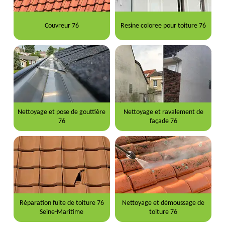
Couvreur 76
Resine coloree pour toiture 76
Nettoyage et pose de gouttière
Nettoyage et ravalement de
76
façade 76
Réparation fuite de toiture 76
Nettoyage et démoussage de
Seine-Maritime
toiture 76