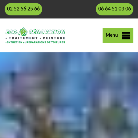
02 52 56 25 66
06 64 51 03 06
Menu