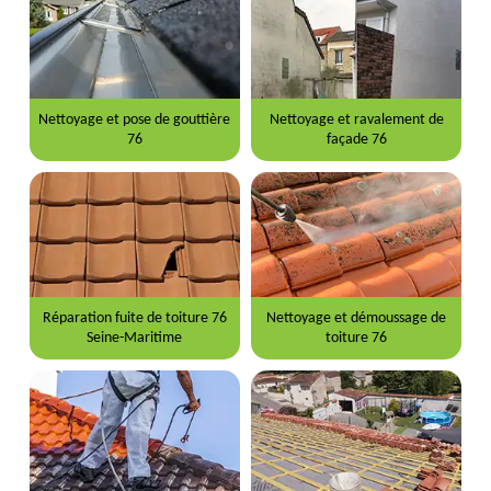
Nettoyage et pose de gouttière
Nettoyage et ravalement de
76
façade 76
Réparation fuite de toiture 76
Nettoyage et démoussage de
Seine-Maritime
toiture 76