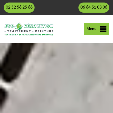
02 52 56 25 66
06 64 51 03 06
Menu