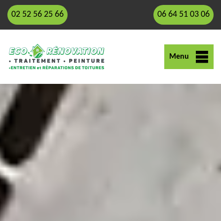
02 52 56 25 66
06 64 51 03 06
Menu