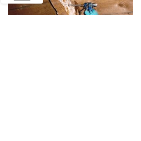
Faire un traitement de charpente pour éviter
les xylophages et les termites
Si vous localisez la présence de capricorne, de termites, de vrillette
ou des mérules en quantité sur votre charpente, ce sont les signes
que votre toiture est déjà en danger. Nos spécialistes en
traitement de charpentes 76330 font des interventions afin de
stopper la contamination, et de protéger les bois qui constituent
la charpente. Au service de tout 76330, nous faisons un
traitement de charpente curatif de toute charpente en bois. Vous