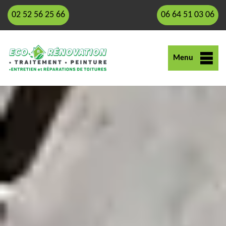
02 52 56 25 66
06 64 51 03 06
Menu