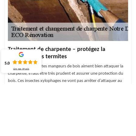
Traitement de charpente – protégez la
charpente des termites
5.0
Parce que les insectes mangeurs de bois aiment bien attaquer la
Lire nos
39
avis
charpente, il faut être très prudent et assurer une protection du
bois. Ces insectes xylophages ne vont pas arrêter d’attaquer au
bois de la charpente, ce qui va l’affaiblir et la détruire. Le
traitement de charpente n’est pas seulement une utilité pour
l’ossature de votre toiture, mais c’est véritablement une
obligation. Il est impératif de recourir à des professionnels pour
cela. Il existe alors le traitement de charpente préventif et curatif.