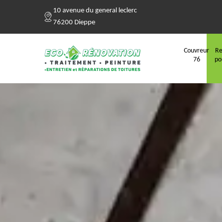
10 avenue du general leclerc
76200 Dieppe
Couvreur
Re
76
po