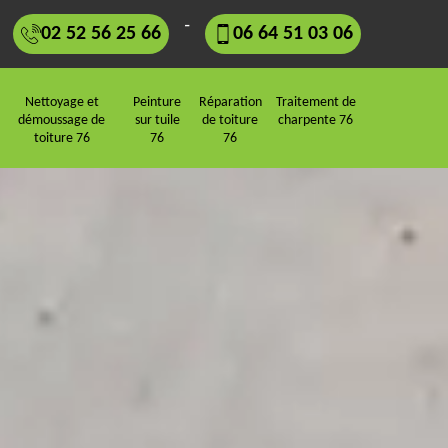
-
02 52 56 25 66
06 64 51 03 06
Nettoyage et
Peinture
Réparation
Traitement de
démoussage de
sur tuile
de toiture
charpente 76
toiture 76
76
76