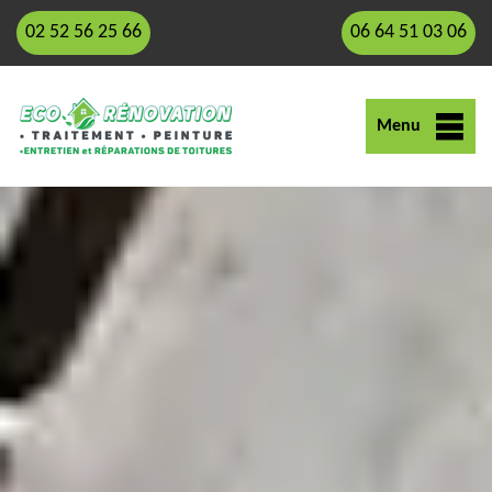
02 52 56 25 66
06 64 51 03 06
Menu