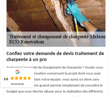
Confiez votre demande de devis traitement de
charpente à un pro
Avez-vous un projet de changement de charpente ? Voulez-vous
obtenir plus d’information concernant le projet dont vous avez
5.0
besoin ? En contactant notre équipe, vous aurez un devis sans
Lire nos
39
avis
engagement. Le devis gratuit permet simplement de connaître le
budget que vous devriez allouer pour la réalisation des différents
travaux. Contactez-nous, le devis vous sera livré en moins de 24
h. Pour en bénéficier, remplissez le formulaire en ligne avec les
informations de votre projet et nous l’envoyer.